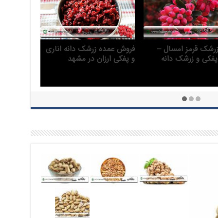
 قیمت خرید زرشک
قیمت زرشک پفکی و دانه اناری
 پفکی و دانه اناری
صادراتی سال 99