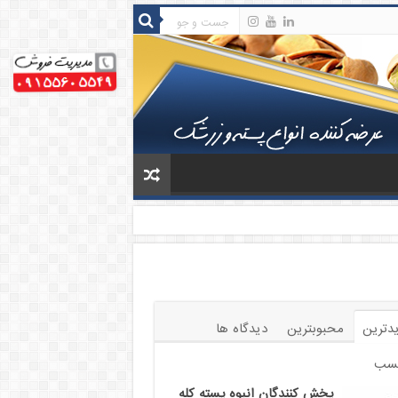
دترین
محبوبترین
دیدگاه ها
سب
پخش کنندگان انبوه پسته کله