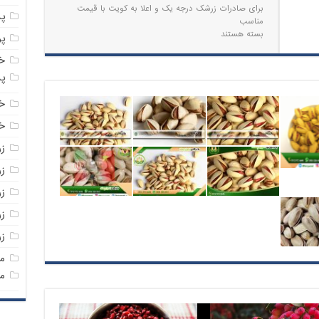
برای صادرات زرشک درجه یک و اعلا به کویت با قیمت
پ
مناسب
بسته هستند
پ
خ
پ
خ
خر
ز
ز
ز
زر
ز
م
م