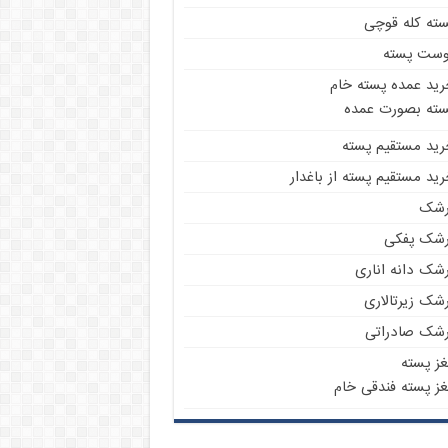
سته کله قوچی
وست پسته
رید عمده پسته خام
سته بصورت عمده
رید مستقیم پسته
ید مستقیم پسته از باغدار
رشک
رشک پفکی
رشک دانه اناری
شک زیرتالاری
رشک صادراتی
غز پسته
غز پسته فندقی خام