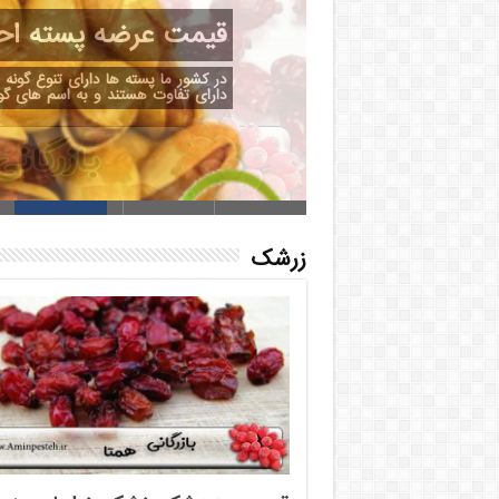
قیمت زرشک پفکی در س
بود. فروش عمده زرشک پفکی به دلی
زرشک