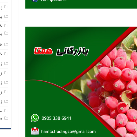
پ
پ
خ
پ
خ
خر
ز
ز
ز
زر
ز
م
م