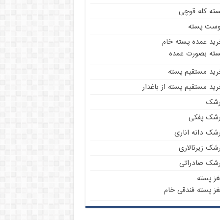
سته کله قوچی
وست پسته
رید عمده پسته خام
سته بصورت عمده
رید مستقیم پسته
ید مستقیم پسته از باغدار
رشک
رشک پفکی
رشک دانه اناری
شک زیرتالاری
رشک صادراتی
غز پسته
غز پسته فندقی خام