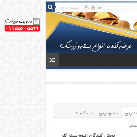
دترین
محبوبترین
دیدگاه ها
سب
پخش کنندگان انبوه پسته کله