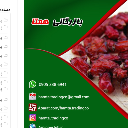
دسته‌ه
پ
پ
پ
پ
پ
پ
پ
پس
پ
پ
پ
پ
پ