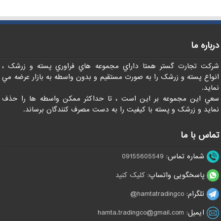
درباره ما
شرکت تجارت گستر همتا داراي مجموعه هاي فراوري پسته و زرشک ،
انواع پسته و زرشک را به صورت مستقيم و بدون واسطه به بازار عرضه مي
نمايد.
سعي اين مجموعه بر اين است ، تا حداکثر ممکن واسطه ها را حذف
نمايد و زرشک و پسته با کيفيت را به دست مصرف کنندگان برساند.
تماس با ما
شماره تماس:
09155605549
پاسخگویی واتساپ:
کلیک کنید
تلگرام:
hamtatradingco@
ایمیل:
hamta.tradingco@gmail.com