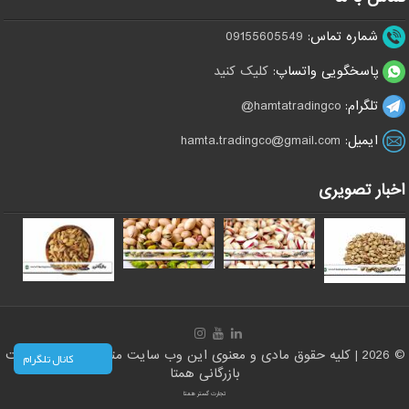
شماره تماس:
09155605549
پاسخگویی واتساپ:
کلیک کنید
تلگرام:
hamtatradingco@
ایمیل:
hamta.tradingco@gmail.com
اخبار تصویری
© 2026 | کلیه حقوق مادی و معنوی این وب سایت متعلق است به سایت
کانال تلگرام
بازرگانی همتا
تجارت گستر همتا