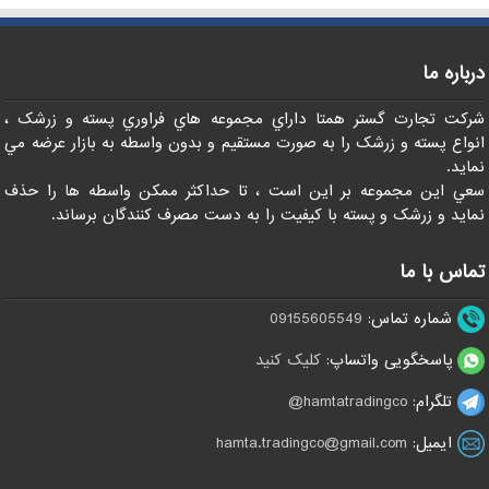
درباره ما
شرکت تجارت گستر همتا داراي مجموعه هاي فراوري پسته و زرشک ،
انواع پسته و زرشک را به صورت مستقيم و بدون واسطه به بازار عرضه مي
نمايد.
سعي اين مجموعه بر اين است ، تا حداکثر ممکن واسطه ها را حذف
نمايد و زرشک و پسته با کيفيت را به دست مصرف کنندگان برساند.
تماس با ما
شماره تماس:
09155605549
پاسخگویی واتساپ:
کلیک کنید
تلگرام:
hamtatradingco@
ایمیل:
hamta.tradingco@gmail.com