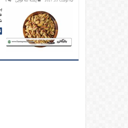
آگوست 25, 2021
پسته کله قوچی
0
پ
ف
ش
ت