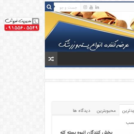
دترین
محبوبترین
دیدگاه ها
سب
پخش کنندگان انبوه پسته کله