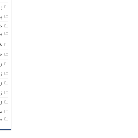
پ
پ
خ
پ
خ
خر
ز
ز
ز
زر
ز
م
م