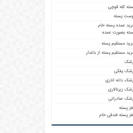
سته کله قوچی
وست پسته
رید عمده پسته خام
سته بصورت عمده
رید مستقیم پسته
ید مستقیم پسته از باغدار
رشک
رشک پفکی
رشک دانه اناری
شک زیرتالاری
رشک صادراتی
غز پسته
غز پسته فندقی خام