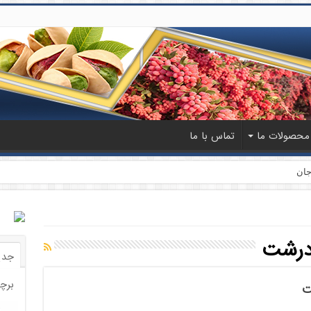
محصولات ما
تماس با ما
جان
درشت
جدی
برچ
ت