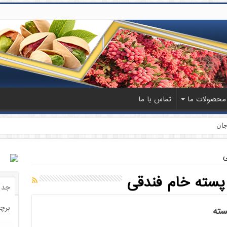
محصولات ما
تماس با ما
جان
ی
سته خام فندقی
جدی
برچ
سته