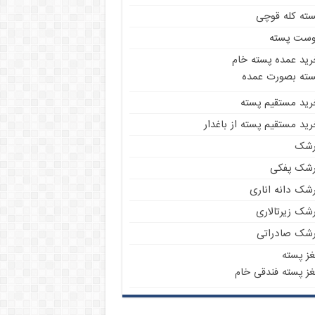
سته کله قوچی
وست پسته
رید عمده پسته خام
سته بصورت عمده
رید مستقیم پسته
ید مستقیم پسته از باغدار
رشک
رشک پفکی
رشک دانه اناری
شک زیرتالاری
رشک صادراتی
غز پسته
غز پسته فندقی خام