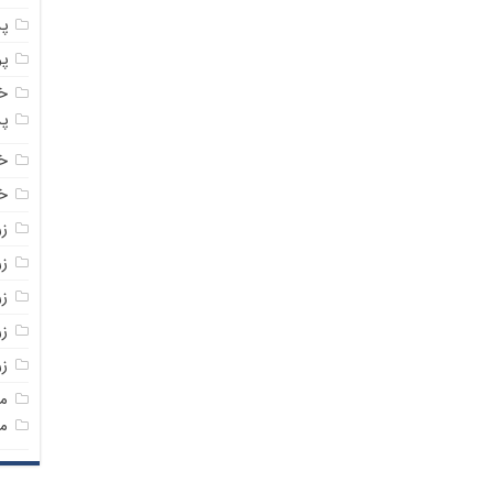
پ
پ
خ
پ
خ
خر
ز
ز
ز
زر
ز
م
م