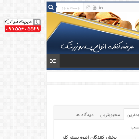
دترین
محبوبترین
دیدگاه ها
سب
پخش کنندگان انبوه پسته کله