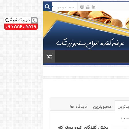
دترین
محبوبترین
دیدگاه ها
سب
پخش کنندگان انبوه پسته کله