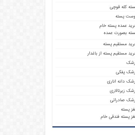
سته کله قوچی
وست پسته
رید عمده پسته خام
سته بصورت عمده
رید مستقیم پسته
ید مستقیم پسته از باغدار
رشک
رشک پفکی
رشک دانه اناری
شک زیرتالاری
رشک صادراتی
غز پسته
غز پسته فندقی خام