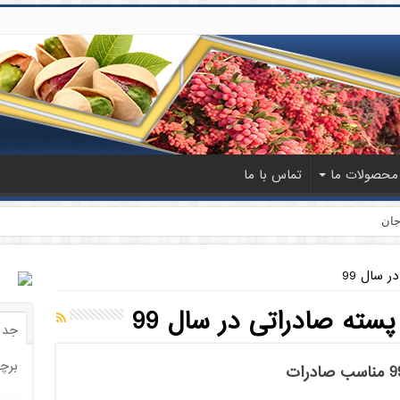
محصولات ما
تماس با ما
جان
 سال 99
سته صادراتی در سال 99
جدی
برچ