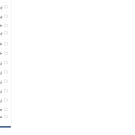
پ
پ
خ
پ
خ
خر
ز
ز
ز
زر
ز
م
م