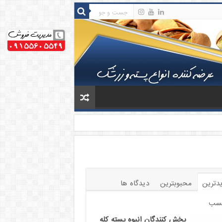
دترین
محبوبترین
دیدگاه ها
سب
پخش کنندگان انبوه پسته کله