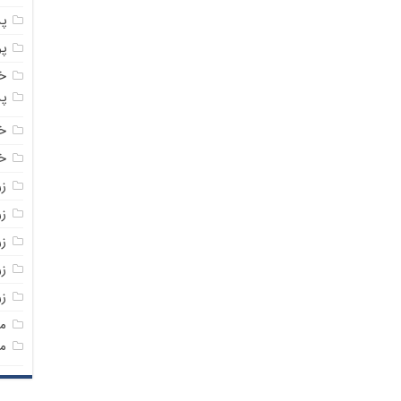
پ
پ
خ
پ
خ
خر
ز
ز
ز
زر
ز
م
م