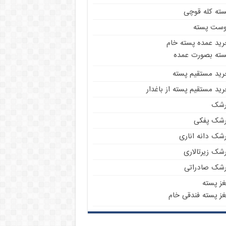
سته کله قوچی
وست پسته
رید عمده پسته خام
سته بصورت عمده
رید مستقیم پسته
ید مستقیم پسته از باغدار
رشک
رشک پفکی
رشک دانه اناری
شک زیرتالاری
رشک صادراتی
غز پسته
غز پسته فندقی خام