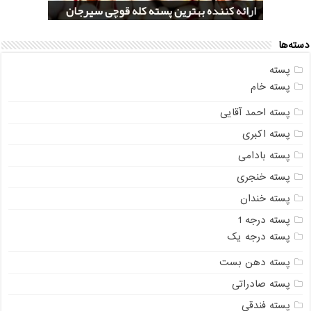
بازار فروش پسته فندقی اعلا
بازار فروش پسته کله قوچی رفسنجان
شرکت صادرات پسته کله قوپی درشت
پخش کنندگان انبوه پسته کله قوچی شور
ارائه کننده بهترین پسته کله قوچی سیرجان
دسته‌ها
پسته
پسته خام
پسته احمد آقایی
پسته اکبری
پسته بادامی
پسته خنجری
پسته خندان
پسته درجه 1
پسته درجه یک
پسته دهن بست
پسته صادراتی
پسته فندقی