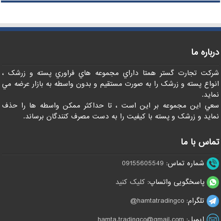
درباره ما
شرکت تجارت گستر همتا داراي مجموعه هاي فراوري پسته و زرشک ،
انواع پسته و زرشک را به صورت مستقيم و بدون واسطه به بازار عرضه مي
نمايد.
سعي اين مجموعه بر اين است ، تا حداکثر ممکن واسطه ها را حذف
نمايد و زرشک و پسته با کيفيت را به دست مصرف کنندگان برساند.
تماس با ما
شماره تماس:
09155605549
پاسخگویی واتساپ:
کلیک کنید
تلگرام:
hamtatradingco@
ایمیل:
hamta.tradingco@gmail.com