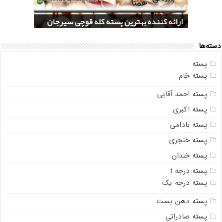
بازار فروش پسته فندقی اعلا
بازار فروش پسته کله قوچی رفسنجان
شرکت صادرات پسته کله قوپی درشت
پخش کنندگان انبوه پسته کله قوچی شور
ارائه کننده بهترین پسته کله قوچی سیرجان
دسته‌ها
پسته
پسته خام
پسته احمد آقایی
پسته اکبری
پسته بادامی
پسته خنجری
پسته خندان
پسته درجه 1
پسته درجه یک
پسته دهن بست
پسته صادراتی