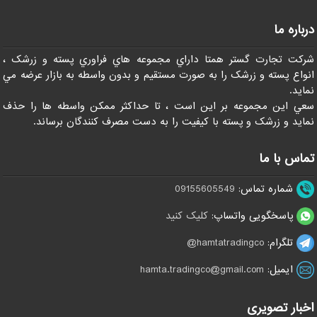
درباره ما
شرکت تجارت گستر همتا داراي مجموعه هاي فراوري پسته و زرشک ،
انواع پسته و زرشک را به صورت مستقيم و بدون واسطه به بازار عرضه مي
نمايد.
سعي اين مجموعه بر اين است ، تا حداکثر ممکن واسطه ها را حذف
نمايد و زرشک و پسته با کيفيت را به دست مصرف کنندگان برساند.
تماس با ما
شماره تماس:
09155605549
پاسخگویی واتساپ:
کلیک کنید
تلگرام:
hamtatradingco@
ایمیل:
hamta.tradingco@gmail.com
اخبار تصویری