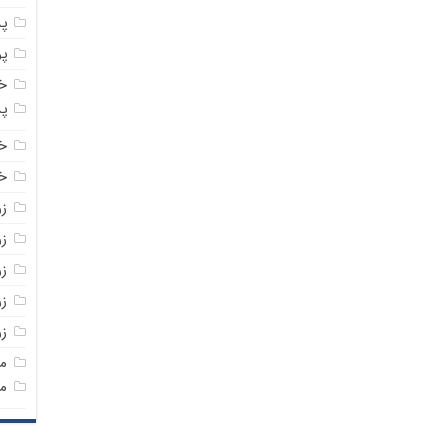
پ
پ
خ
پ
خ
خر
ز
ز
ز
زر
ز
م
م