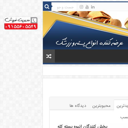
دترین
محبوبترین
دیدگاه ها
سب
پخش کنندگان انبوه پسته کله