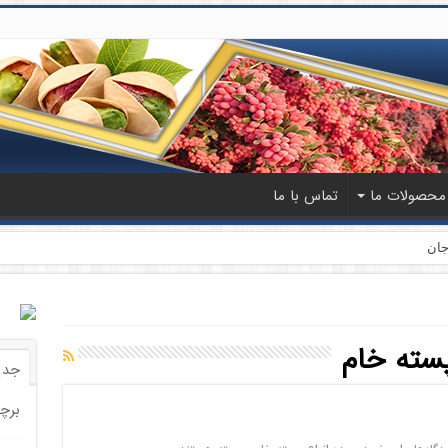
محصولات ما
تماس با ما
جان
سته خام
جدی
برچ