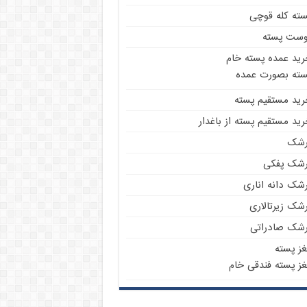
سته کله قوچی
وست پسته
رید عمده پسته خام
سته بصورت عمده
رید مستقیم پسته
ید مستقیم پسته از باغدار
رشک
رشک پفکی
رشک دانه اناری
شک زیرتالاری
رشک صادراتی
غز پسته
غز پسته فندقی خام