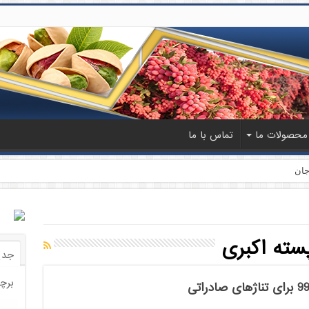
محصولات ما
تماس با ما
جان
سته اکبری
جدی
برچ