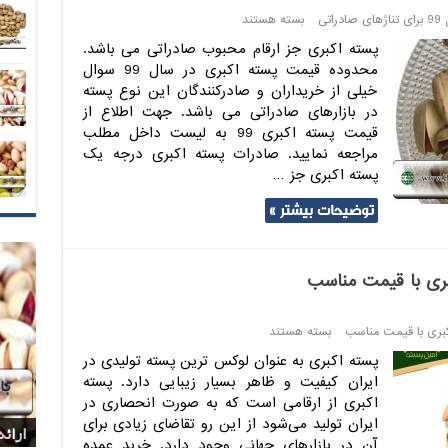
تی
بسته هستند
پسته اکبری جز ارقام محبوب صادراتی می باشد.
محدوده قیمت پسته اکبری در سال 99 سوال
خیلی از خریداران و صادرکنندگان این نوع پسته
در بازارهای صادراتی می باشد. جهت اطلاع از
قیمت پسته اکبری 99 به لیست داخل مطلب
مراجعه نمایید. صادرات پسته اکبری درجه یک
پسته اکبری جز …
توضیحات بیشتر »
بری با قیمت مناسب
کبری با قیمت مناسب
بسته هستند
پسته اکبری به عنوان لوکس ترین پسته تولیدی در
ایران کیفیت و ظاهر بسیار زیبایی دارد. پسته
اکبری از ارقامی است که به صورت انحصاری در
ایران تولید می‌شود از این رو تقاضای زیادی برای
بازا
بازا
شرکت
پخش 
ارائ
آن در بازارهای جهانی وجود دارد. خرید عمده