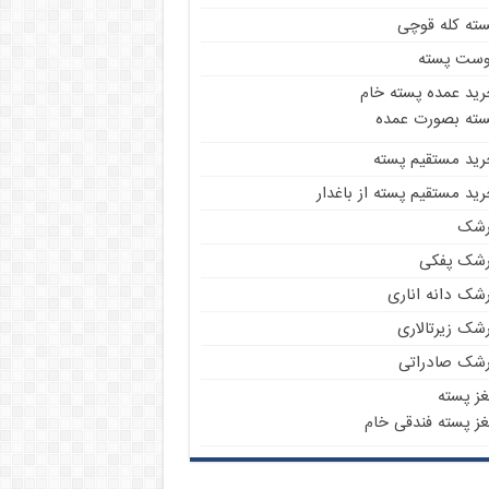
سته کله قوچی
وست پسته
رید عمده پسته خام
سته بصورت عمده
رید مستقیم پسته
ید مستقیم پسته از باغدار
رشک
رشک پفکی
رشک دانه اناری
شک زیرتالاری
رشک صادراتی
غز پسته
غز پسته فندقی خام