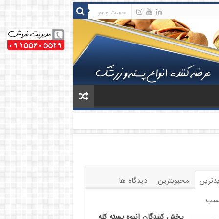
دترین
محبوبترین
دیدگاه ها
سب
پخش کنندگان انبوه پسته کله