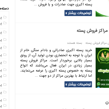
پسته اکبری جهت صادرات و یا فروش …
دسته‌ه
توضیحات بیشتر »
پ
پ
 مراکز فروش پسته
پ
پ
ین مراکز فروش پسته
بسته هستند
پ
خرید پسته اکبری صادراتی و بادام سنگی خام از
پ
ایران با توجه به انحصاری بودن تولید آن، از رونق
بسیار بالایی برخوردار است. مراکز فروش پسته
پ
بسیار زیادی در ایران فعال می‌باشند که انواع
پس
پسته به خصوص پسته اکبری را عرضه می‌نمایند.
پ
اما ارتباط با بهترین مراکز از دو جهت …
توضیحات بیشتر »
پ
پ
پ
ن
پ