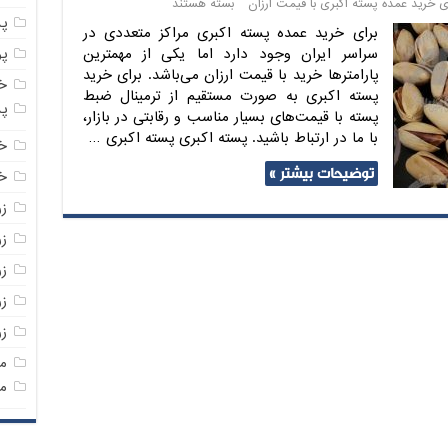
ای خرید عمده پسته اکبری با قیمت ارزان
بسته هستند
پ
برای خرید عمده پسته اکبری مراکز متعددی در
پ
سراسر ایران وجود دارد اما یکی از مهمترین
پارامترها خرید با قیمت ارزان می‌باشد. برای خرید
خ
پسته اکبری به صورت مستقیم از ترمینال ضبط
پ
پسته با قیمت‌های بسیار مناسب و رقابتی در بازار،
با ما در ارتباط باشید. پسته اکبری پسته اکبری …
خ
توضیحات بیشتر »
خر
ز
ز
ز
زر
ز
م
م