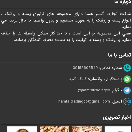
درباره ما
شرکت تجارت گستر همتا داراي مجموعه هاي فراوري پسته و زرشک ،
انواع پسته و زرشک را به صورت مستقيم و بدون واسطه به بازار عرضه مي
نمايد.
سعي اين مجموعه بر اين است ، تا حداکثر ممکن واسطه ها را حذف
نمايد و زرشک و پسته با کيفيت را به دست مصرف کنندگان برساند.
تماس با ما
شماره تماس:
09155605549
پاسخگویی واتساپ:
کلیک کنید
تلگرام:
hamtatradingco@
ایمیل:
hamta.tradingco@gmail.com
اخبار تصویری