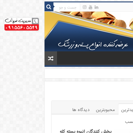
دترین
محبوبترین
دیدگاه ها
سب
پخش کنندگان انبوه پسته کله