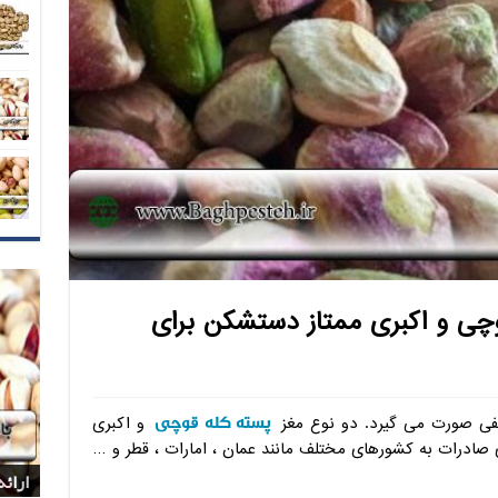
چی و اکبری ممتاز دستشکن برای
پسته کله قوچی
ی صورت می گیرد. دو نوع مغز
و اکبری
 صادرات به کشورهای مختلف مانند عمان ، امارات ، قطر و …
بازا
بازا
شرکت
پخش 
ارائ