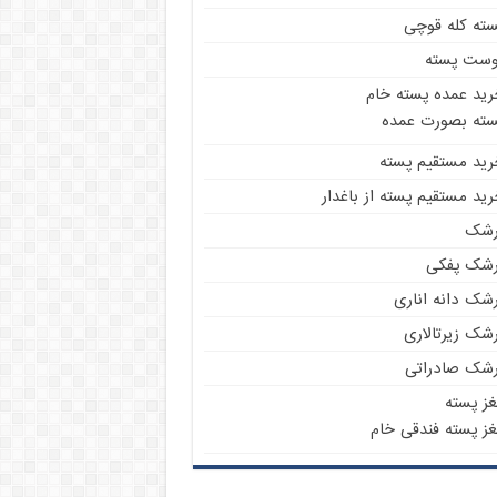
سته کله قوچی
وست پسته
رید عمده پسته خام
سته بصورت عمده
رید مستقیم پسته
ید مستقیم پسته از باغدار
رشک
رشک پفکی
رشک دانه اناری
شک زیرتالاری
رشک صادراتی
غز پسته
غز پسته فندقی خام