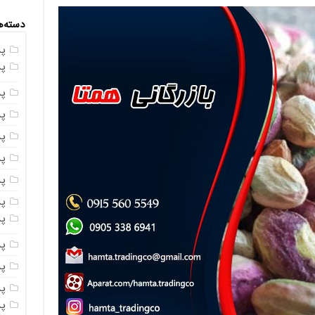
دسته‌ه
پ
پ
پ
پ
پ
پ
پ
پس
پ
پ
پ
پ
پ