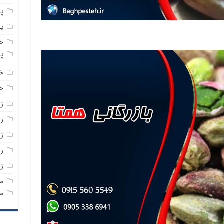
پ
پ
خ
پ
خ
خر
ز
ز
ز
زر
ز
م
م